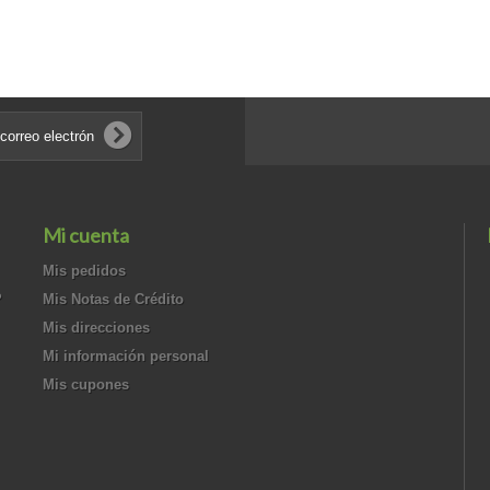
Mi cuenta
Mis pedidos
?
Mis Notas de Crédito
Mis direcciones
Mi información personal
Mis cupones