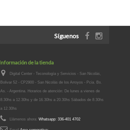
Síguenos
Información de la tienda
Digital Center - Teconología y Servicios - San Nicolás,
Bolivar 52 - CP2900 - San Nicolás de los Arroyos - Pcia. Bs.
As. - Argentina. Horarios de atención: De lunes a vienes de
8.30hs a 12.30hs y de 16.30hs a 20.30hs Sábados de 8.30hs
a 12.30hs
Llámenos ahora:
Whatsapp: 336-401 4702
Email
Area corporativa: