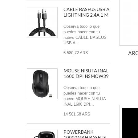
CABLE BASEUS USB A
LIGHTNING 2.4A 1 M
Observa todo lo que
puedes hacer con tu
nuevo CABLE BASEUS
USB A...
ARO
6 580,72 ARS
MOUSE NISUTA INAL
1600 DPI NSMOW39
Observa todo lo que
puedes hacer con tu
nuevo MOUSE NISUTA
INAL 1600 DPI...
14 501,68 ARS
POWERBANK
10000MAH BASEUS