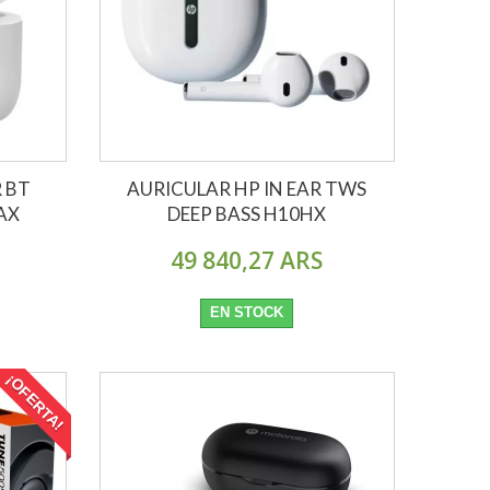
R BT
AURICULAR HP IN EAR TWS
AX
DEEP BASS H10HX
49 840,27 ARS
EN STOCK
¡OFERTA!