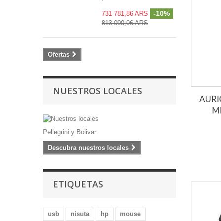
-10%
731 781,86 ARS
813 090,96 ARS
Ofertas
NUESTROS LOCALES
AURI
M
Pellegrini y Bolivar
Descubra nuestros locales
ETIQUETAS
usb
nisuta
hp
mouse