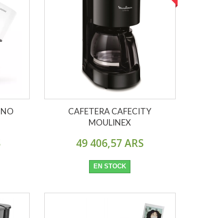
ONO
CAFETERA CAFECITY
.
MOULINEX
S
49 406,57 ARS
EN STOCK