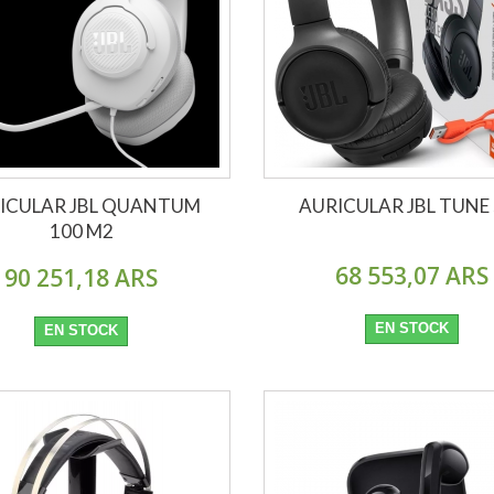
ICULAR JBL QUANTUM
AURICULAR JBL TUNE
100 M2
68 553,07 ARS
90 251,18 ARS
EN STOCK
EN STOCK