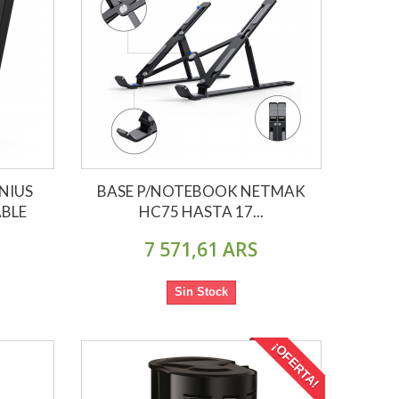
NIUS
BASE P/NOTEBOOK NETMAK
ABLE
HC75 HASTA 17...
7 571,61 ARS
Sin Stock
¡OFERTA!