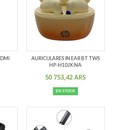
EDMI
AURICULARES IN EAR BT TWS
HP-H10JX-NA
50 753,42 ARS
EN STOCK