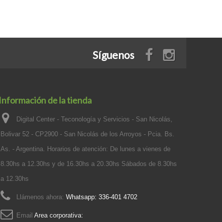
Síguenos
Información de la tienda
Digital Center - Teconología y Servicios - San Nicolás,
Bolivar 52 - CP2900 - San Nicolás de los Arroyos - Pcia. Bs.
As. - Argentina. Horarios de atención: De lunes a vienes de
8.30hs a 12.30hs y de 16.30hs a 20.30hs Sábados de 8.30hs
a 12.30hs
Llámenos ahora:
Whatsapp: 336-401 4702
Email
Area corporativa: