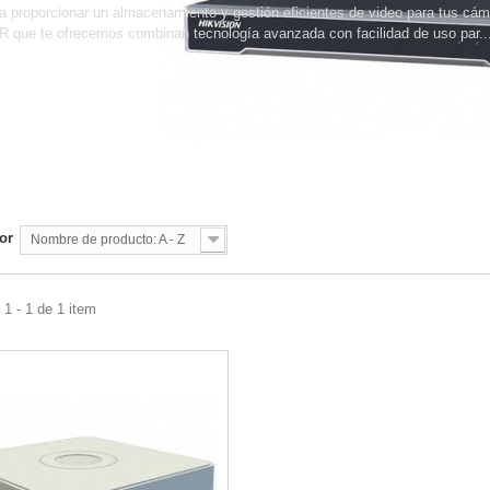
a proporcionar un almacenamiento y gestión eficientes de video para tus cáma
 que te ofrecemos combinan tecnología avanzada con facilidad de uso par..
s
or
Nombre de producto: A - Z
1 - 1 de 1 item