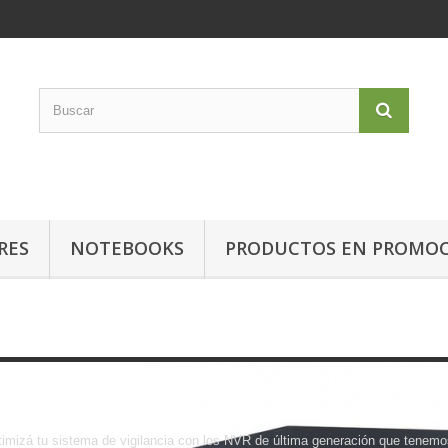
RES
NOTEBOOKS
PRODUCTOS EN PROMO
NVR
imizá tu sistema de vigilancia con los NVR de última generación que tenemo