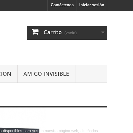
Contáctenos
Iniciar sesión
Carrito
(vacío)
CION
AMIGO INVISIBLE
s disponibles para vos en nuestra página web, diseñados