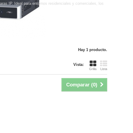
ras IP. Ideal para entornos residenciales y comerciales, los
.
Hay 1 producto.
Vista:
Grilla
Lista
Comparar (
0
)