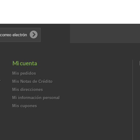
Mi cuenta
Mis pedidos
?
Mis Notas de Crédito
Mis direcciones
Mi información personal
Mis cupones