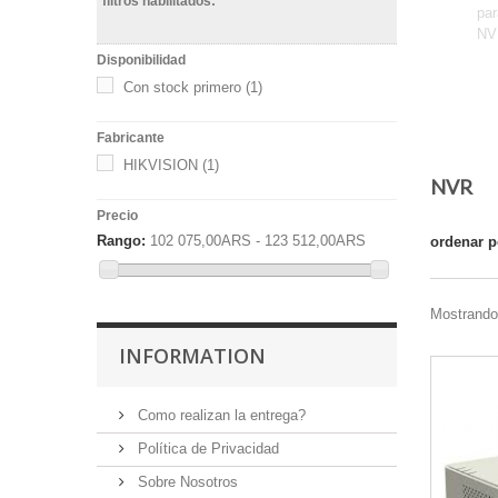
filtros habilitados:
par
NVR
Má
Disponibilidad
Con stock primero
(1)
Fabricante
HIKVISION
(1)
NVR
Precio
Rango:
102 075,00ARS - 123 512,00ARS
ordenar p
Mostrando 
INFORMATION
Como realizan la entrega?
Política de Privacidad
Sobre Nosotros