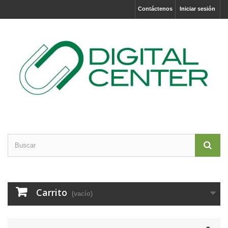
Contáctenos
Iniciar sesión
Carrito
(vacío)