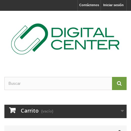
Contáctenos
Iniciar sesión
Carrito
(vacío)