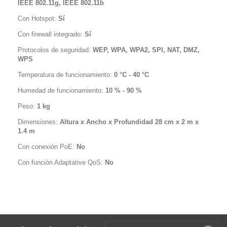
IEEE 802.11g, IEEE 802.11b
Con Hotspot:
Sí
Con firewall integrado:
Sí
Protocolos de seguridad:
WEP, WPA, WPA2, SPI, NAT, DMZ,
WPS
Temperatura de funcionamiento:
0 °C - 40 °C
Humedad de funcionamiento:
10 % - 90 %
Peso:
1 kg
Dimensiones:
Altura x Ancho x Profundidad 28 cm x 2 m x
1.4 m
Con conexión PoE:
No
Con función Adaptative QoS:
No