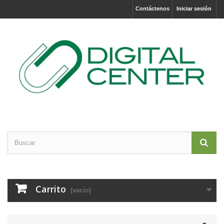
Contáctenos
Iniciar sesión
Carrito
(vacío)