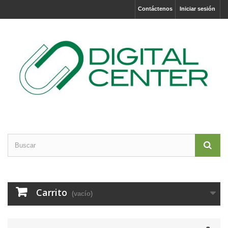
Contáctenos
Iniciar sesión
Carrito
(vacío)