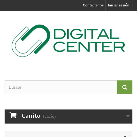
Contáctenos
Iniciar sesión
Carrito
(vacío)