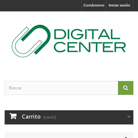
Contáctenos
Iniciar sesión
Carrito
(vacío)