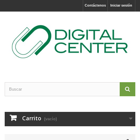
Contáctenos
Iniciar sesión
Carrito
(vacío)