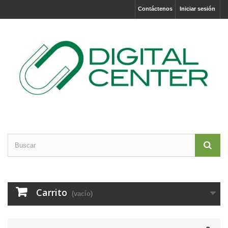
Contáctenos
Iniciar sesión
Carrito
(vacío)