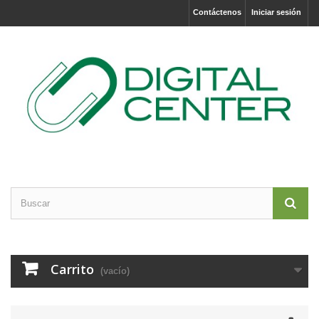
Contáctenos
Iniciar sesión
Carrito
(vacío)