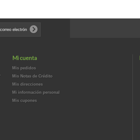
Mi cuenta
Mis pedidos
?
Mis Notas de Crédito
Mis direcciones
Mi información personal
Mis cupones