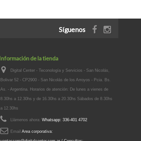
Síguenos
Información de la tienda
Digital Center - Teconología y Servicios - San Nicolás,
Bolivar 52 - CP2900 - San Nicolás de los Arroyos - Pcia. Bs.
As. - Argentina. Horarios de atención: De lunes a vienes de
8.30hs a 12.30hs y de 16.30hs a 20.30hs Sábados de 8.30hs
a 12.30hs
Llámenos ahora:
Whatsapp: 336-401 4702
Email
Area corporativa:
ventascorp@digitalcenter.com.ar / Consultas: