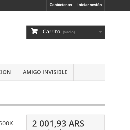
Contáctenos
Iniciar sesión
Carrito
(vacío)
CION
AMIGO INVISIBLE
2 001,93 ARS
500K